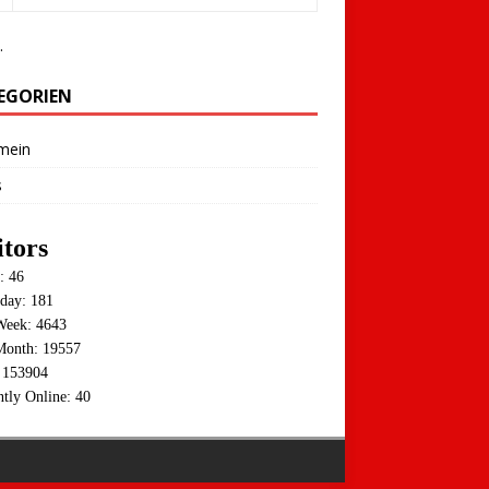
.
EGORIEN
mein
s
itors
: 46
rday: 181
Week: 4643
Month: 19557
: 153904
ntly Online: 40