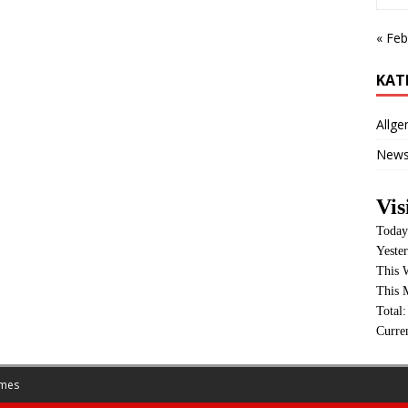
« Feb
KAT
Allge
New
Vis
Today
Yeste
This 
This 
Total
Curre
mes